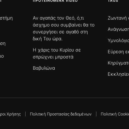
Ι
ΠΡΟΤΕΙΝΌΜΕΝΑ VIDEO
TAGS
ιστήμη
Αν αγαπάς τον Θεό, ό,τι
Ζωντανή 
άσχημο σου συμβαίνει θα το
Ανάγνωση
συνεργήσει σε αγαθό στη
δική Του ώρα.
Υμνολόγι
ωση
Η χάρις του Κυρίου σε
Εύρεση ε
ιο
σπρώχνει μπροστά
Κηρύγμα
Βαβυλώνα
Εκκλησίε
ροι Χρήσης
|
Πολιτική Προστασίας δεδομένων
|
Πολιτική Cooki