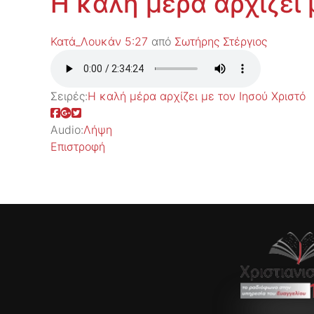
Η καλή μέρα αρχίζει 
Κατά_Λουκάν 5:27
από
Σωτήρης Στέργιος
Σειρές:
Η καλή μέρα αρχίζει με τον Ιησού Χριστό
Audio:
Λήψη
Επιστροφή