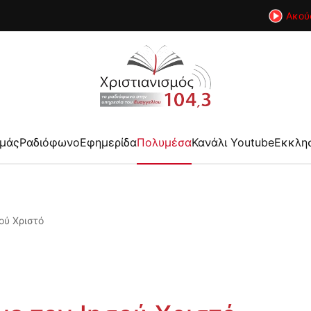
Ακού
εμάς
Ραδιόφωνο
Εφημερίδα
Πολυμέσα
Κανάλι Youtube
Εκκλη
ού Χριστό