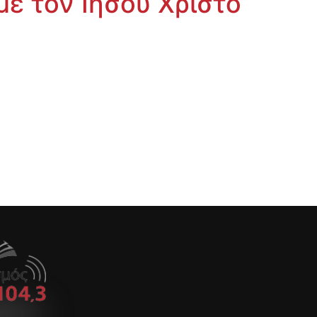
με τον Ιησού Χριστό