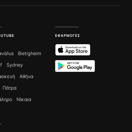
OUTUBE
ΕΦΑΡΜΟΓΈΣ
ανάλια
Bietigheim
f
Sydney
ασκευή
Αθήνα
Πάτρα
άληρο
Νίκαια