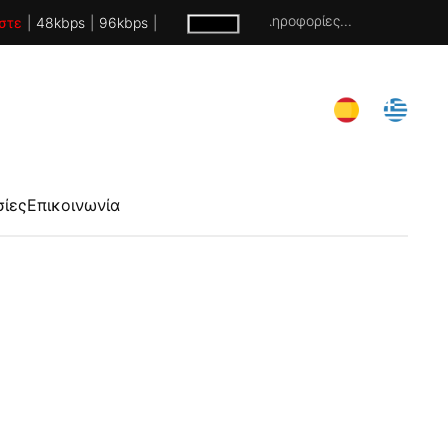
Χωρίς πληροφορίες...
στε
|
48kbps
|
96kbps
|
σίες
Επικοινωνία