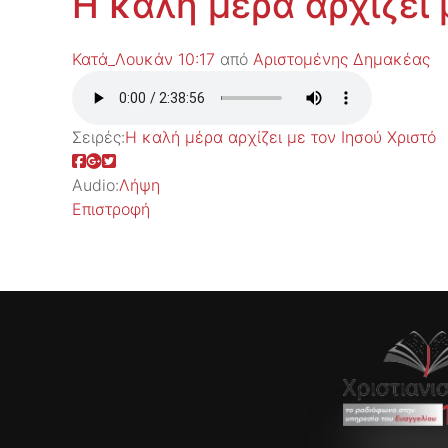
Η καλή μέρα αρχίζει 
Κατά_Λουκάν 10:17
από
Αριστομένης Δημακέας
Σειρές:
Η καλή μέρα αρχίζει με τον Ιησού Χριστό
Audio:
Λήψη
Επιστροφή