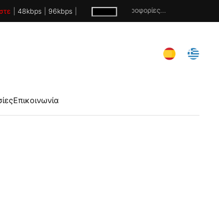
Χωρίς πληροφορίες...
στε
|
48kbps
|
96kbps
|
σίες
Επικοινωνία