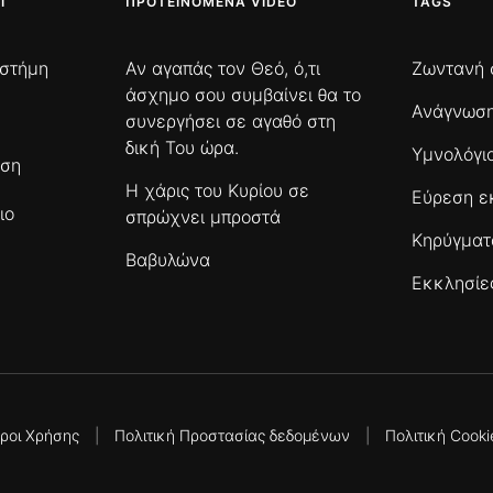
Ι
ΠΡΟΤΕΙΝΌΜΕΝΑ VIDEO
TAGS
ιστήμη
Αν αγαπάς τον Θεό, ό,τι
Ζωντανή 
άσχημο σου συμβαίνει θα το
Ανάγνωση
συνεργήσει σε αγαθό στη
δική Του ώρα.
Υμνολόγι
ωση
Η χάρις του Κυρίου σε
Εύρεση ε
ιο
σπρώχνει μπροστά
Κηρύγμα
Βαβυλώνα
Εκκλησίε
ροι Χρήσης
|
Πολιτική Προστασίας δεδομένων
|
Πολιτική Cooki