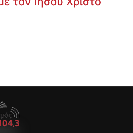
με τον Ιησού Χριστό