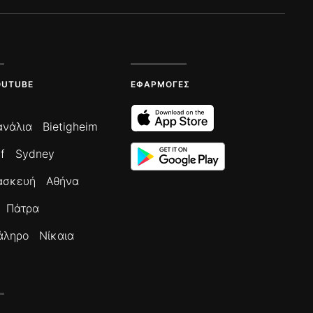
OUTUBE
ΕΦΑΡΜΟΓΈΣ
ανάλια
Bietigheim
f
Sydney
ασκευή
Αθήνα
Πάτρα
άληρο
Νίκαια