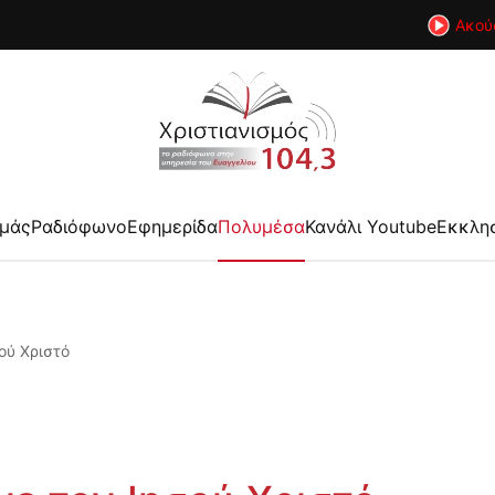
Ακού
εμάς
Ραδιόφωνο
Εφημερίδα
Πολυμέσα
Κανάλι Youtube
Εκκλη
ού Χριστό