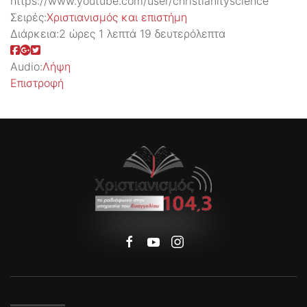
https://www.youtube.com/user/christianityscience
Σειρές:
Χριστιανισμός και επιστήμη
Διάρκεια:
2 ώρες 1 λεπτά 19 δευτερόλεπτα
Audio:
Λήψη
Επιστροφή