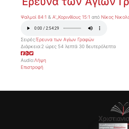
Έρευνα των Αγίων 
Ψαλμοί 84:1
&
Α'_Κορινθίους 15:1
από
Νίκος Νικολ
Σειρές:
Έρευνα των Αγίων Γραφών
Διάρκεια:
2 ώρες 54 λεπτά 30 δευτερόλεπτα
Audio:
Λήψη
Επιστροφή