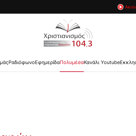
Ακού
εμάς
Ραδιόφωνο
Εφημερίδα
Πολυμέσα
Κανάλι Youtube
Εκκλη