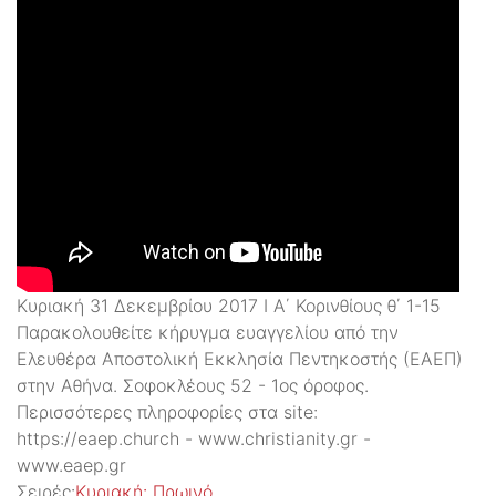
Κυριακή 31 Δεκεμβρίου 2017 Ι Α΄ Κορινθίους θ΄ 1-15
Παρακολουθείτε κήρυγμα ευαγγελίου από την
Ελευθέρα Αποστολική Εκκλησία Πεντηκοστής (ΕΑΕΠ)
στην Αθήνα. Σοφοκλέους 52 - 1ος όροφος.
Περισσότερες πληροφορίες στα site:
https://eaep.church - www.christianity.gr -
www.eaep.gr
Σειρές:
Kυριακή: Πρωινό