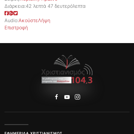
Διάρκεια:
42 λεπτά 47 δευτερόλεπτα
Audio:
Ακούστε
Λήψη
Επιστροφή
ΕΦΗΜΕΡΊΔΑ ΧΡΙΣΤΙΑΝΙΣΜΌΣ