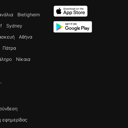
ανάλια
Bietigheim
f
Sydney
ασκευή
Αθήνα
Πάτρα
άληρο
Νίκαια
σύνδεση
 εφημερίδας