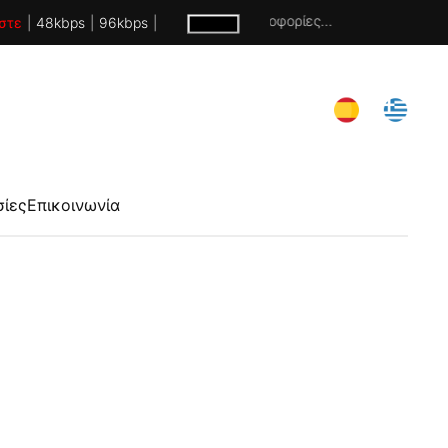
Χωρίς πληροφορίες...
στε
|
48kbps
|
96kbps
|
σίες
Επικοινωνία