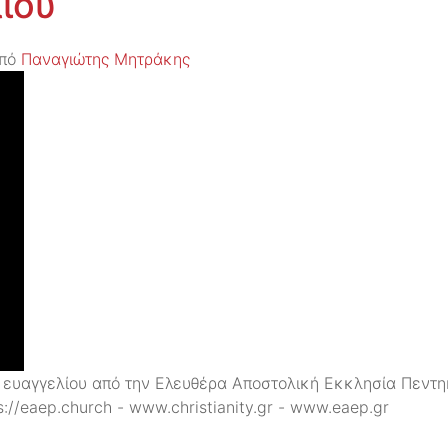
ίου
πό
Παναγιώτης Μητράκης
 ευαγγελίου από την Ελευθέρα Αποστολική Εκκλησία Πεντη
://eaep.church - www.christianity.gr - www.eaep.gr