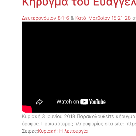
Κήρυγμα του Ευαγγελ
Δευτερονόμιον 8:1-6
&
Κατά_Ματθαίον 15:21-28
α
Κυριακή 3 Ιουνίου 2018 Παρακολουθείτε κήρυγμα
όροφος. Περισσότερες πληροφορίες στα site: https
Σειρές:
Kυριακή: H λειτουργία