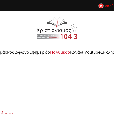
Ακού
εμάς
Ραδιόφωνο
Εφημερίδα
Πολυμέσα
Κανάλι Youtube
Εκκλη