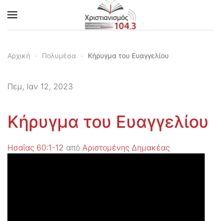
Skip to main content
Αρχική
Πολυμέσα
Κήρυγμα του Ευαγγελίου
Πεμ, Ιαν 12, 2023
Κήρυγμα του Ευαγγελίου
Ησαΐας 60:1-12
από
Αριστομένης Δημακέας