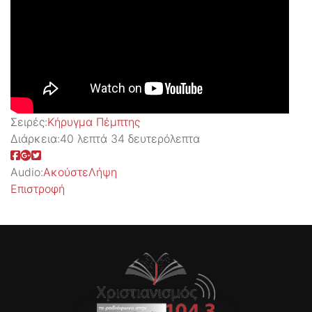
Σειρές:
Kήρυγμα Πέμπτης
Διάρκεια:
40 λεπτά 34 δευτερόλεπτα
Audio:
Ακούστε
Λήψη
Επιστροφή