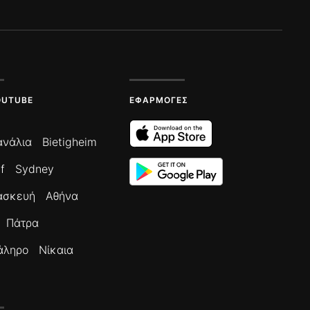
OUTUBE
ΕΦΑΡΜΟΓΈΣ
ανάλια
Bietigheim
f
Sydney
ασκευή
Αθήνα
Πάτρα
άληρο
Νίκαια