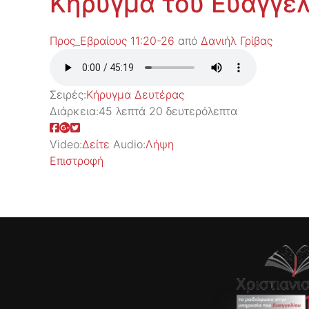
Κήρυγμα του Ευαγγελ
Προς_Εβραίους 11:20-26
από
Δανιήλ Γρίβας
Σειρές:
Kήρυγμα Δευτέρας
Διάρκεια:
45 λεπτά 20 δευτερόλεπτα
Video:
Δείτε
Audio:
Λήψη
Επιστροφή