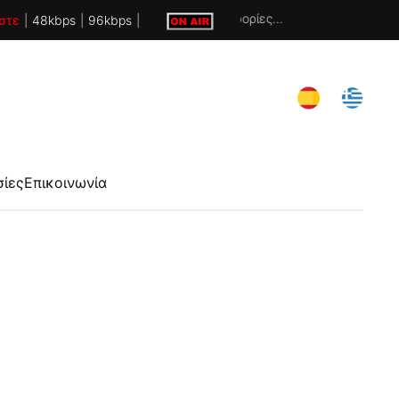
Χωρίς πληροφορίες...
στε
|
48kbps
|
96kbps
|
σίες
Επικοινωνία