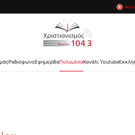
Ακού
εμάς
Ραδιόφωνο
Εφημερίδα
Πολυμέσα
Κανάλι Youtube
Εκκλη