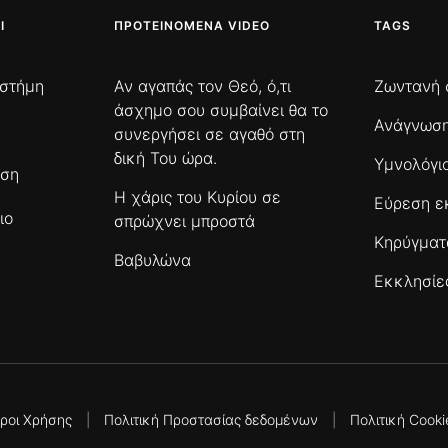
Ι
ΠΡΟΤΕΙΝΌΜΕΝΑ VIDEO
TAGS
ιστήμη
Αν αγαπάς τον Θεό, ό,τι
Ζωντανή 
άσχημο σου συμβαίνει θα το
Ανάγνωση
συνεργήσει σε αγαθό στη
δική Του ώρα.
Υμνολόγι
ωση
Η χάρις του Κυρίου σε
Εύρεση ε
ιο
σπρώχνει μπροστά
Κηρύγμα
Βαβυλώνα
Εκκλησίε
ροι Χρήσης
|
Πολιτική Προστασίας δεδομένων
|
Πολιτική Cooki