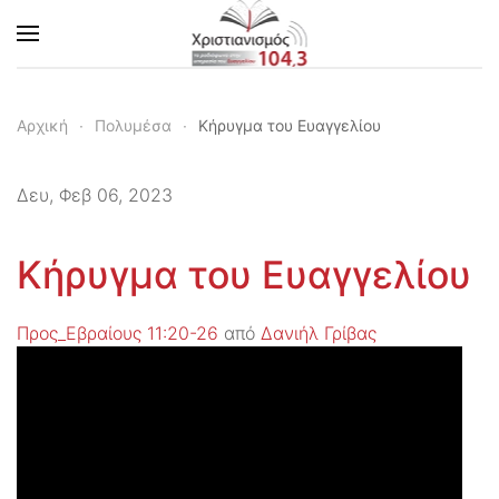
Skip to main content
Αρχική
Πολυμέσα
Κήρυγμα του Ευαγγελίου
Δευ, Φεβ 06, 2023
Κήρυγμα του Ευαγγελίου
Προς_Εβραίους 11:20-26
από
Δανιήλ Γρίβας