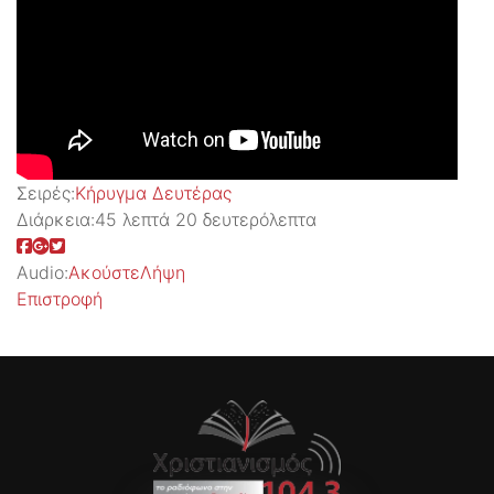
Σειρές:
Kήρυγμα Δευτέρας
Διάρκεια:
45 λεπτά 20 δευτερόλεπτα
Audio:
Ακούστε
Λήψη
Επιστροφή