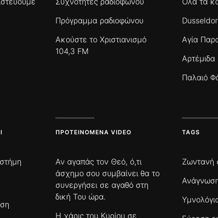
πιστεύουμε
Συχνότητες ραδιοφώνου
Όλα τα κ
Πρόγραμμα ραδιοφώνου
Dusseldor
Ακούστε το Χριστιανισμό
Αγία Παρ
104,3 FM
Αρτέμιδα
Παλαιό Φ
Ι
ΠΡΟΤΕΙΝΌΜΕΝΑ VIDEO
TAGS
ιστήμη
Αν αγαπάς τον Θεό, ό,τι
Ζωντανή 
άσχημο σου συμβαίνει θα το
Ανάγνωση
συνεργήσει σε αγαθό στη
δική Του ώρα.
Υμνολόγι
ωση
Η χάρις του Κυρίου σε