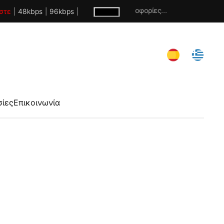
Χωρίς πληροφορίες...
στε
|
48kbps
|
96kbps
|
σίες
Επικοινωνία