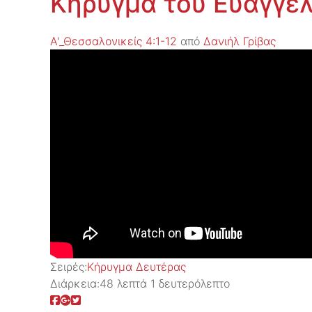
Κήρυγμα του Ευαγγελ
Α'_Θεσσαλονικείς 4:1-12
από
Δανιήλ Γρίβας
Σειρές:
Kήρυγμα Δευτέρας
Διάρκεια:
48 λεπτά 1 δευτερόλεπτο