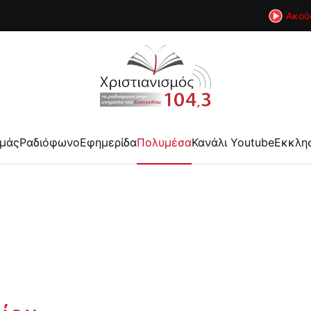
Ακού
εμάς
Ραδιόφωνο
Εφημερίδα
Πολυμέσα
Κανάλι Youtube
Εκκλη