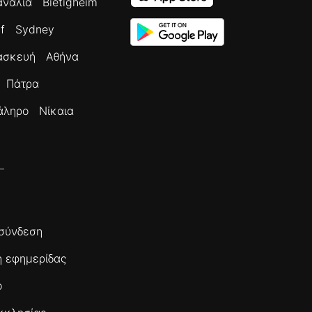
ανάλια
Bietigheim
f
Sydney
ασκευή
Αθήνα
Πάτρα
άληρο
Νίκαια
σύνδεση
 εφημερίδας
ο