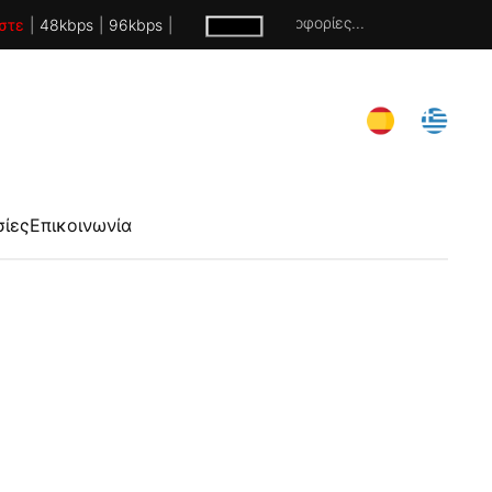
Χωρίς πληροφορίες...
στε
|
48kbps
|
96kbps
|
σίες
Επικοινωνία