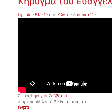
Κήρυγμα του Ευαγγελ
Ιερεμίας 51:1-19
από
Κώστας Αραμπατζής
Σειρές:
Kήρυγμα Σαββάτου
Διάρκεια:
45 λεπτά 29 δευτερόλεπτα