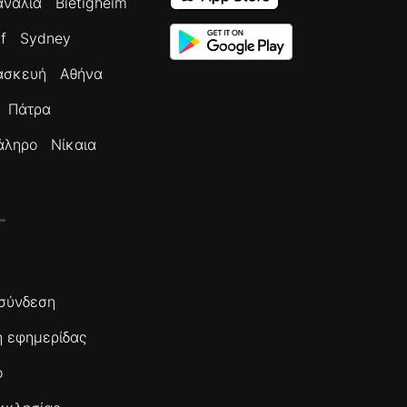
ανάλια
Bietigheim
f
Sydney
ασκευή
Αθήνα
Πάτρα
άληρο
Νίκαια
σύνδεση
 εφημερίδας
ο