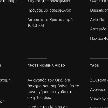
πιστεύουμε
Συχνότητες ραδιοφώνου
Όλα τα κ
Πρόγραμμα ραδιοφώνου
Dusseldor
Ακούστε το Χριστιανισμό
Αγία Παρ
104,3 FM
Αρτέμιδα
Παλαιό Φ
Ι
ΠΡΟΤΕΙΝΌΜΕΝΑ VIDEO
TAGS
ιστήμη
Αν αγαπάς τον Θεό, ό,τι
Ζωντανή 
άσχημο σου συμβαίνει θα το
Ανάγνωση
συνεργήσει σε αγαθό στη
δική Του ώρα.
Υμνολόγι
ωση
Η χάρις του Κυρίου σε