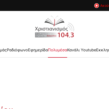
Ακού
εμάς
Ραδιόφωνο
Εφημερίδα
Πολυμέσα
Κανάλι Youtube
Εκκλη