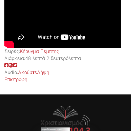
Σειρές:
Kήρυγμα Πέμπτης
Διάρκεια:
48 λεπτά 2 δευτερόλεπτα
Audio:
Ακούστε
Λήψη
Επιστροφή