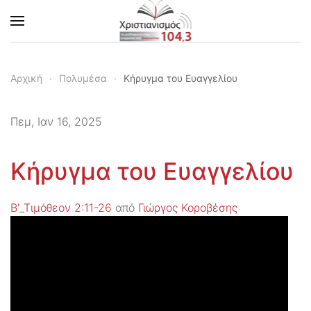
Skip to main content
Αρχική
Πολυμέσα
Κήρυγμα του Ευαγγελίου
Πεμ, Ιαν 16, 2025
Κήρυγμα του Ευαγγελίου
Β'_Τιμόθεον 2:11-26
από
Γιώργος Κοροβέσης