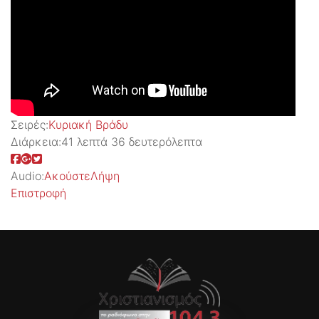
Σειρές:
Kυριακή Βράδυ
Διάρκεια:
41 λεπτά 36 δευτερόλεπτα
Audio:
Ακούστε
Λήψη
Επιστροφή