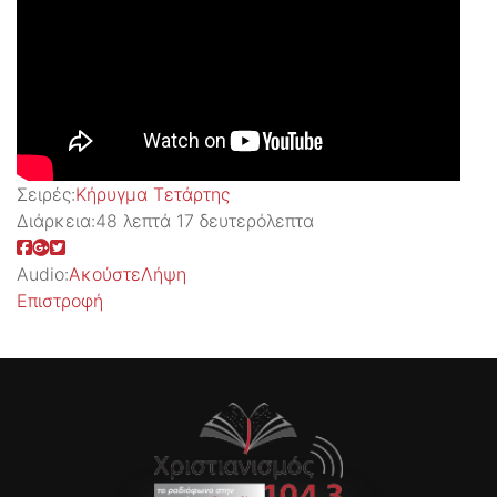
Σειρές:
Kήρυγμα Τετάρτης
Διάρκεια:
48 λεπτά 17 δευτερόλεπτα
Audio:
Ακούστε
Λήψη
Επιστροφή