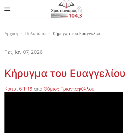
Skip to main content
Αρχική
Πολυμέσα
Κήρυγμα του Ευαγγελίου
Τετ, Ιαν 07, 2026
Κήρυγμα του Ευαγγελίου
Κριταί 6:1-16
από
Θύμιος Τριανταφύλλου