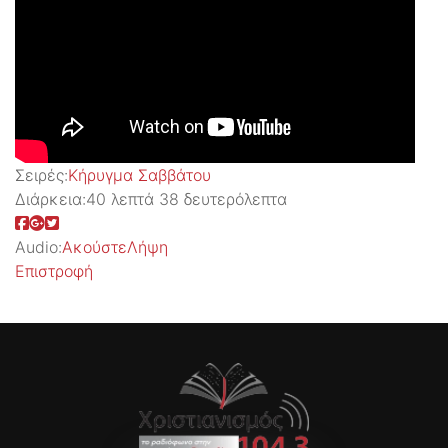
Σειρές:
Kήρυγμα Σαββάτου
Διάρκεια:
40 λεπτά 38 δευτερόλεπτα
Audio:
Ακούστε
Λήψη
Επιστροφή