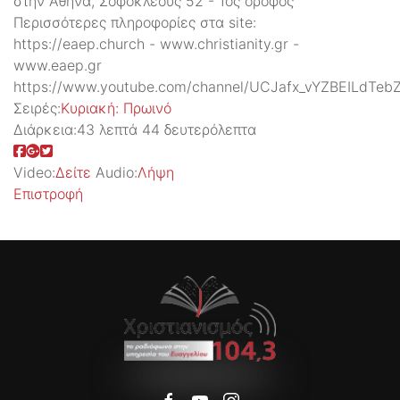
στην Αθήνα, Σοφοκλέους 52 - 1ος όρoφος
Περισσότερες πληροφορίες στα site:
https://eaep.church - www.christianity.gr -
www.eaep.gr
https://www.youtube.com/channel/UCJafx_vYZBEILdTeb
Σειρές:
Kυριακή: Πρωινό
Διάρκεια:
43 λεπτά 44 δευτερόλεπτα
Video:
Δείτε
Audio:
Λήψη
Επιστροφή