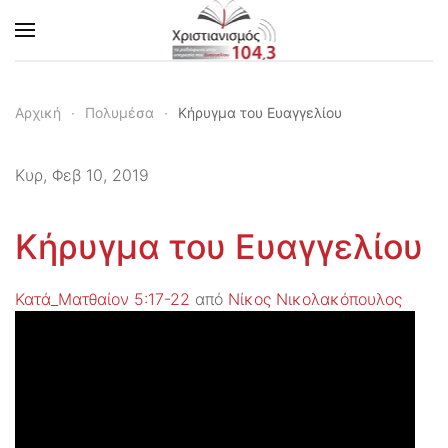
Skip to main content
Αρχική
Πολυμέσα
Κήρυγμα του Ευαγγελίου
Κυρ, Φεβ 10, 2019
Κήρυγμα του Ευαγγελίου
Κατά_Ματθαίον 5:17-22
από
Νίκος Νικολακόπουλος