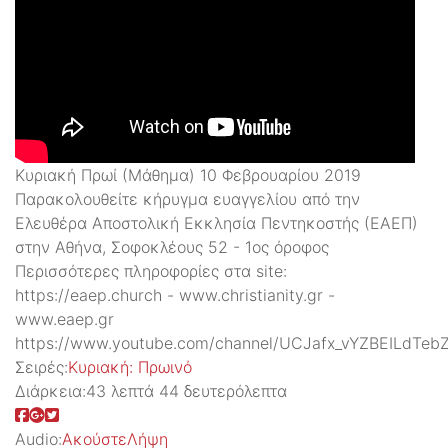
Κυριακή Πρωί (Μάθημα) 10 Φεβρουαρίου 2019
Παρακολουθείτε κήρυγμα ευαγγελίου από την
Ελευθέρα Αποστολική Εκκλησία Πεντηκοστής (ΕΑΕΠ)
στην Αθήνα, Σοφοκλέους 52 - 1ος όρoφος
Περισσότερες πληροφορίες στα site:
https://eaep.church - www.christianity.gr -
www.eaep.gr
https://www.youtube.com/channel/UCJafx_vYZBEILdTeb
Σειρές:
Kυριακή: Πρωινό
Διάρκεια:
43 λεπτά 44 δευτερόλεπτα
Audio:
Ακούστε
Λήψη