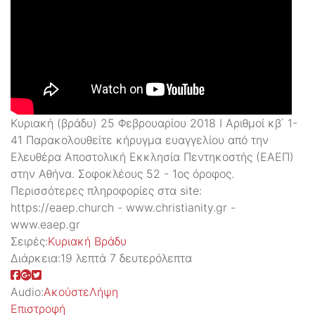
Κυριακή (βράδυ) 25 Φεβρουαρίου 2018 Ι Αριθμοί κβ΄ 1-
41 Παρακολουθείτε κήρυγμα ευαγγελίου από την
Ελευθέρα Αποστολική Εκκλησία Πεντηκοστής (ΕΑΕΠ)
στην Αθήνα. Σοφοκλέους 52 - 1ος όροφος.
Περισσότερες πληροφορίες στα site:
https://eaep.church - www.christianity.gr -
www.eaep.gr
Σειρές:
Kυριακή Βράδυ
Διάρκεια:
19 λεπτά 7 δευτερόλεπτα
Audio:
Ακούστε
Λήψη
Επιστροφή