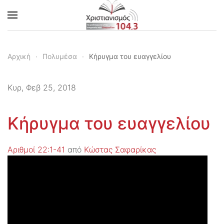
Skip to main content
Αρχική
Πολυμέσα
Κήρυγμα του ευαγγελίου
Κυρ, Φεβ 25, 2018
Κήρυγμα του ευαγγελίου
Αριθμοί 22:1-41
από
Κώστας Σαφαρίκας