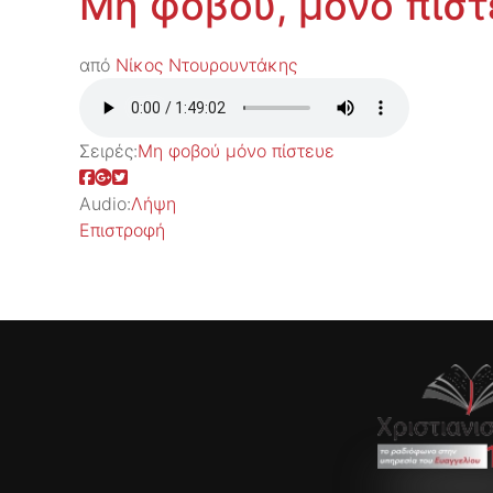
Μη φοβού, μόνο πίστ
από
Νίκος Ντουρουντάκης
Σειρές:
Μη φοβού μόνο πίστευε
Audio:
Λήψη
Επιστροφή