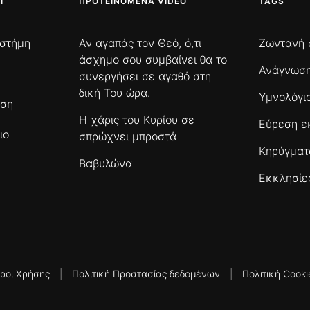
Ι
ΠΡΟΤΕΙΝΌΜΕΝΑ VIDEO
TAGS
ιστήμη
Αν αγαπάς τον Θεό, ό,τι
Ζωντανή 
άσχημο σου συμβαίνει θα το
Ανάγνωση
συνεργήσει σε αγαθό στη
δική Του ώρα.
Υμνολόγι
ωση
Η χάρις του Κυρίου σε
Εύρεση ε
ιο
σπρώχνει μπροστά
Κηρύγμα
Βαβυλώνα
Εκκλησίε
ροι Χρήσης
|
Πολιτική Προστασίας δεδομένων
|
Πολιτική Cooki