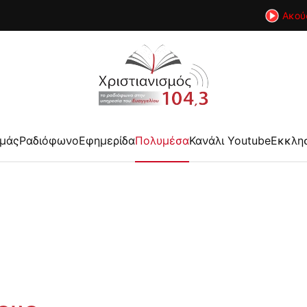
Ακού
εμάς
Ραδιόφωνο
Εφημερίδα
Πολυμέσα
Κανάλι Youtube
Εκκλη