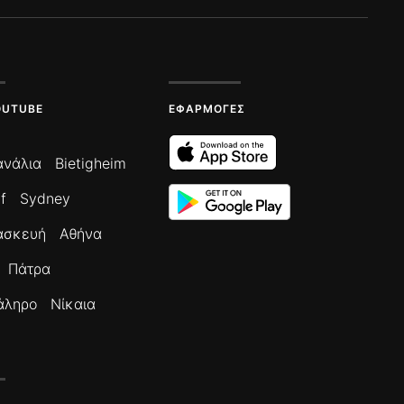
OUTUBE
ΕΦΑΡΜΟΓΈΣ
ανάλια
Bietigheim
f
Sydney
ασκευή
Αθήνα
Πάτρα
άληρο
Νίκαια