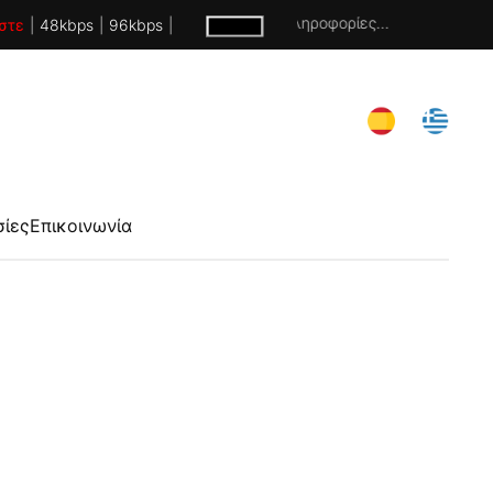
Χωρίς πληροφορίες...
στε
|
48kbps
|
96kbps
|
σίες
Επικοινωνία