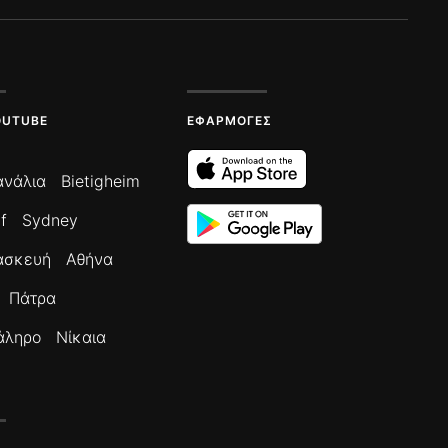
OUTUBE
ΕΦΑΡΜΟΓΈΣ
ανάλια
Bietigheim
f
Sydney
ασκευή
Αθήνα
Πάτρα
άληρο
Νίκαια