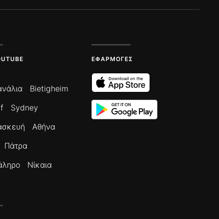
OUTUBE
ΕΦΑΡΜΟΓΈΣ
ανάλια
Bietigheim
f
Sydney
ασκευή
Αθήνα
Πάτρα
άληρο
Νίκαια