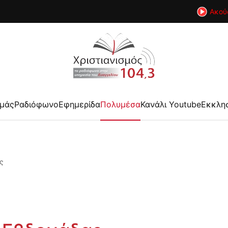
Ακού
εμάς
Ραδιόφωνο
Εφημερίδα
Πολυμέσα
Κανάλι Youtube
Εκκλη
ς