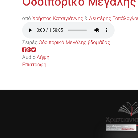
Οδοιπορικό Μεγάλης
από
Χρήστος Κατσιγιάννης
&
Λευτέρης Τοπάλογλο
Σειρές:
Οδοιπορικό Μεγάλης βδομάδας
Audio:
Λήψη
Επιστροφή