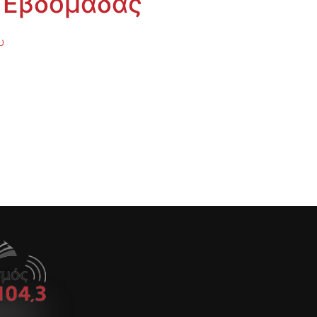
 Εβδομάδας
υ