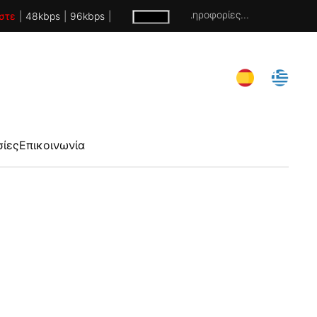
Χωρίς πληροφορίες...
στε
|
48kbps
|
96kbps
|
σίες
Επικοινωνία