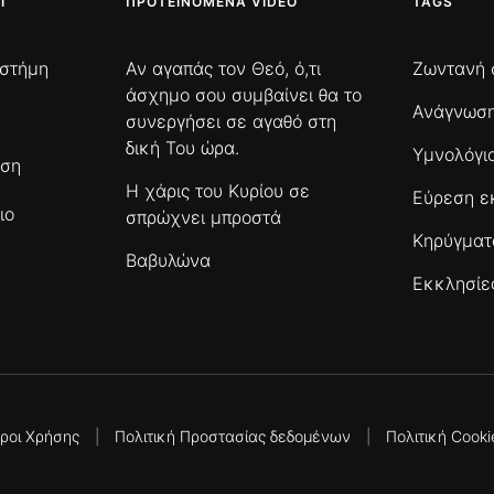
Ι
ΠΡΟΤΕΙΝΌΜΕΝΑ VIDEO
TAGS
ιστήμη
Αν αγαπάς τον Θεό, ό,τι
Ζωντανή 
άσχημο σου συμβαίνει θα το
Ανάγνωση
συνεργήσει σε αγαθό στη
δική Του ώρα.
Υμνολόγι
ωση
Η χάρις του Κυρίου σε
Εύρεση ε
ιο
σπρώχνει μπροστά
Κηρύγμα
Βαβυλώνα
Εκκλησίε
ροι Χρήσης
|
Πολιτική Προστασίας δεδομένων
|
Πολιτική Cooki