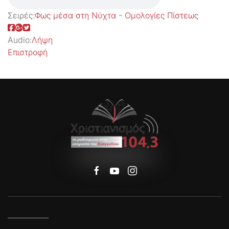
Σειρές:
Φως μέσα στη Νύχτα - Ομολογίες Πίστεως
Audio:
Λήψη
Επιστροφή