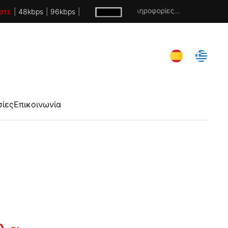
Χωρίς πληροφορίες...
στε
|
48kbps
|
96kbps
|
σίες
Επικοινωνία