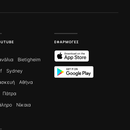
OUTUBE
ΕΦΑΡΜΟΓΈΣ
ανάλια
Bietigheim
f
Sydney
ασκευή
Αθήνα
Πάτρα
άληρο
Νίκαια