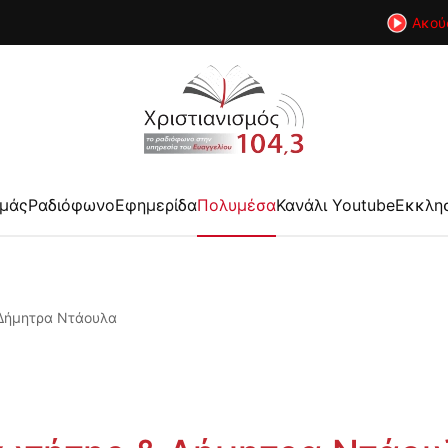
Ακού
εμάς
Ραδιόφωνο
Εφημερίδα
Πολυμέσα
Κανάλι Youtube
Εκκλη
 Δήμητρα Ντάουλα