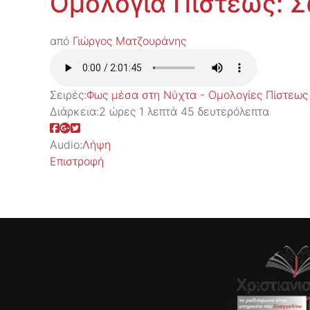
Ομολογία Πίστεως: 
από
Γιώργος Ματζουράνης
Σειρές:
Φως μέσα στη Νύχτα - Ομολογίες Πίστεως
Διάρκεια:
2 ώρες 1 λεπτά 45 δευτερόλεπτα
Audio:
Λήψη
Επιστροφή