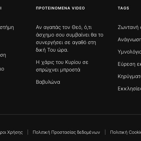
Ι
ΠΡΟΤΕΙΝΌΜΕΝΑ VIDEO
TAGS
ιστήμη
Αν αγαπάς τον Θεό, ό,τι
Ζωντανή 
άσχημο σου συμβαίνει θα το
Ανάγνωση
συνεργήσει σε αγαθό στη
δική Του ώρα.
Υμνολόγι
ωση
Η χάρις του Κυρίου σε
Εύρεση ε
ιο
σπρώχνει μπροστά
Κηρύγμα
Βαβυλώνα
Εκκλησίε
ροι Χρήσης
|
Πολιτική Προστασίας δεδομένων
|
Πολιτική Cooki