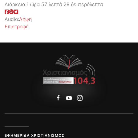
Διάρκεια:
1 ώρα 57 λεπτά 29 δευτερόλεπτα
Audio:
Λήψη
Επιστροφή
ΕΦΗΜΕΡΊΔΑ ΧΡΙΣΤΙΑΝΙΣΜΌΣ