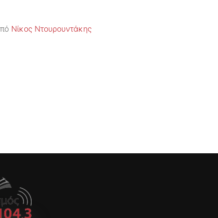
πό
Νίκος Ντουρουντάκης