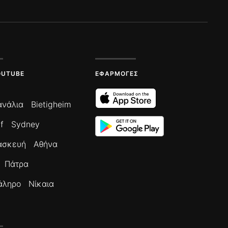
OUTUBE
ΕΦΑΡΜΟΓΈΣ
ανάλια
Bietigheim
f
Sydney
ασκευή
Αθήνα
Πάτρα
άληρο
Νίκαια