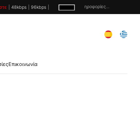
Χωρίς πληροφορίες...
στε
|
48kbps
|
96kbps
|
σίες
Επικοινωνία