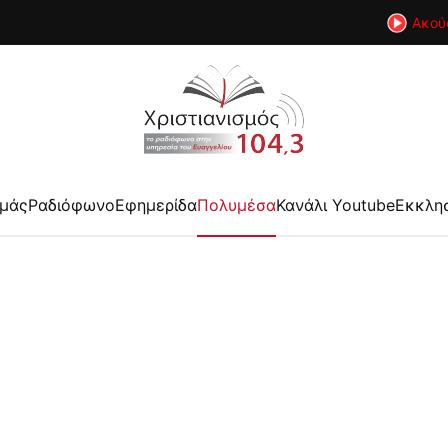
Ακού
εμάς
Ραδιόφωνο
Εφημερίδα
Πολυμέσα
Κανάλι Youtube
Εκκλη