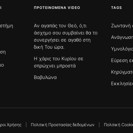
Ι
ΠΡΟΤΕΙΝΌΜΕΝΑ VIDEO
TAGS
ιστήμη
Αν αγαπάς τον Θεό, ό,τι
Ζωντανή 
άσχημο σου συμβαίνει θα το
Ανάγνωση
συνεργήσει σε αγαθό στη
δική Του ώρα.
Υμνολόγι
ωση
Η χάρις του Κυρίου σε
Εύρεση ε
ιο
σπρώχνει μπροστά
Κηρύγμα
Βαβυλώνα
Εκκλησίε
ροι Χρήσης
|
Πολιτική Προστασίας δεδομένων
|
Πολιτική Cooki