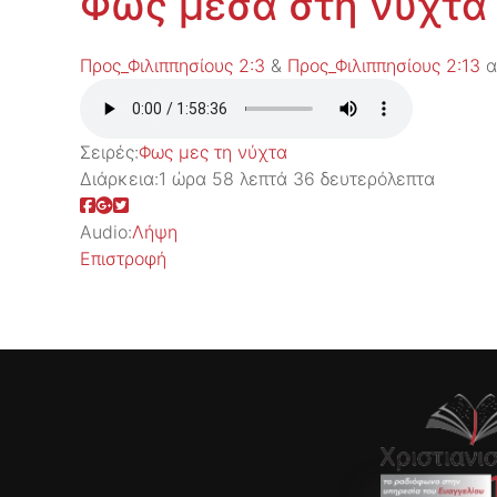
Φως μέσα στη νύχτα
Προς_Φιλιππησίους 2:3
&
Προς_Φιλιππησίους 2:13
α
Σειρές:
Φως μες τη νύχτα
Διάρκεια:
1 ώρα 58 λεπτά 36 δευτερόλεπτα
Audio:
Λήψη
Επιστροφή