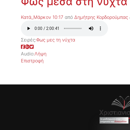
Φως μέσα στη νύχτα
Κατά_Μάρκον 10:17
από
Δημήτρης Κορδορούμπας
Σειρές:
Φως μες τη νύχτα
Audio:
Λήψη
Επιστροφή