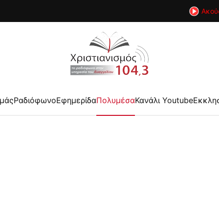
Ακού
εμάς
Ραδιόφωνο
Εφημερίδα
Πολυμέσα
Κανάλι Youtube
Εκκλη