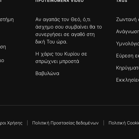
Ι
ΠΡΟΤΕΙΝΌΜΕΝΑ VIDEO
TAGS
ιστήμη
Αν αγαπάς τον Θεό, ό,τι
Ζωντανή 
άσχημο σου συμβαίνει θα το
Ανάγνωση
συνεργήσει σε αγαθό στη
δική Του ώρα.
Υμνολόγι
ωση
Η χάρις του Κυρίου σε
Εύρεση ε
ιο
σπρώχνει μπροστά
Κηρύγμα
Βαβυλώνα
Εκκλησίε
ροι Χρήσης
|
Πολιτική Προστασίας δεδομένων
|
Πολιτική Cooki