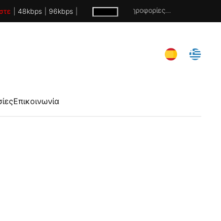
Χωρίς πληροφορίες...
στε
|
48kbps
|
96kbps
|
σίες
Επικοινωνία