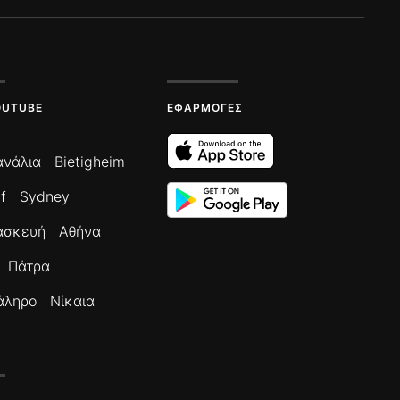
OUTUBE
ΕΦΑΡΜΟΓΈΣ
ανάλια
Bietigheim
f
Sydney
ασκευή
Αθήνα
Πάτρα
άληρο
Νίκαια