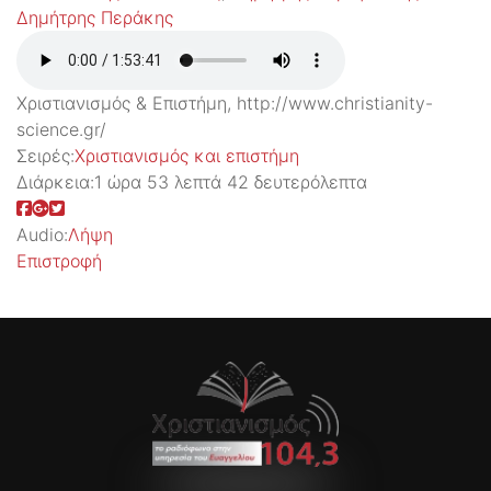
Δημήτρης Περάκης
Χριστιανισμός & Επιστήμη, http://www.christianity-
science.gr/
Σειρές:
Χριστιανισμός και επιστήμη
Διάρκεια:
1 ώρα 53 λεπτά 42 δευτερόλεπτα
Audio:
Λήψη
Επιστροφή