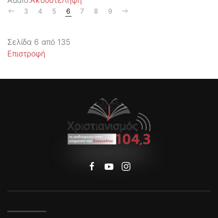
Audio:
Ακούστε
Λήψη
3
4
5
6
7
8
9
Σελίδα 6 από 135
Επιστροφή