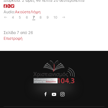
Διάρκεια:
2 ώρες 46 λεπτά 20 δευτερόλεπτα
Audio:
Ακούστε
Λήψη
4
5
6
7
8
9
10
Σελίδα 7 από 26
Επιστροφή