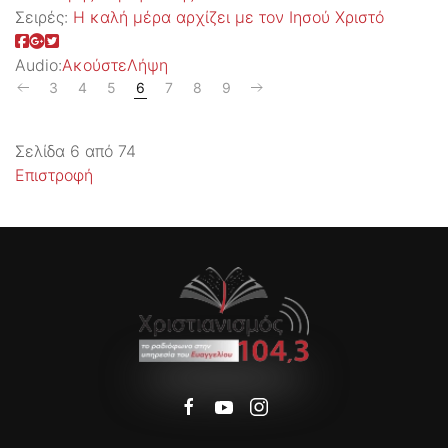
Σειρές:
Η καλή μέρα αρχίζει με τον Ιησού Χριστό
Audio:
Ακούστε
Λήψη
3
4
5
6
7
8
9
Σελίδα 6 από 74
Επιστροφή