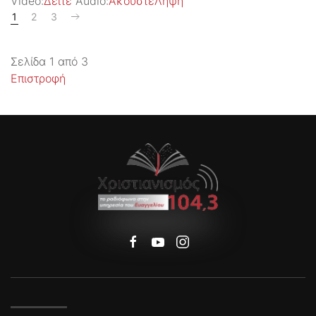
Video:
Δείτε
Audio:
Ακούστε
Λήψη
1
2
3
Σελίδα 1 από 3
Επιστροφή