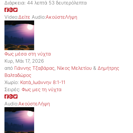
Διάρκεια:
44 λεπτά 53 δευτερόλεπτα
Video:
Δείτε
Audio:
Ακούστε
Λήψη
Φως μέσα στη νύχτα
Κυρ, Μάι 17, 2026
από
Γιάννης Τζαβάρας
,
Νίκος Μελετίου
&
Δημήτρης
Βαλταδώρος
Χωρίο:
Κατά_Ιωάννην 8:1-11
Σειρές:
Φως μες τη νύχτα
Audio:
Ακούστε
Λήψη