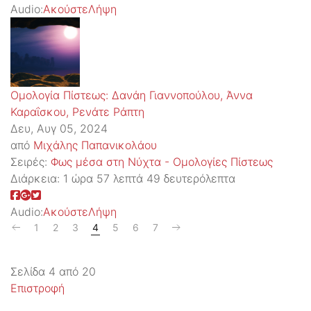
Audio:
Ακούστε
Λήψη
Ομολογία Πίστεως: Δανάη Γιαννοπούλου, Άννα
Καραΐσκου, Ρενάτε Ράπτη
Δευ, Αυγ 05, 2024
από
Μιχάλης Παπανικολάου
Σειρές:
Φως μέσα στη Νύχτα - Ομολογίες Πίστεως
Διάρκεια:
1 ώρα 57 λεπτά 49 δευτερόλεπτα
Audio:
Ακούστε
Λήψη
1
2
3
4
5
6
7
Σελίδα 4 από 20
Επιστροφή