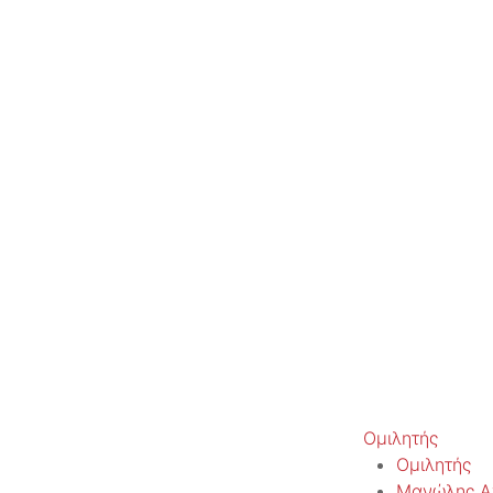
Ομιλητής
Ομιλητής
Μανώλης Α