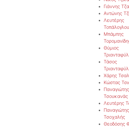
Γιάννης Τζ
Αντώνης Τζι
Λευτέρης
Τοπάλογλο
Μπάμπης
Τορομανίδη
Θύμιος
Τριανταφύλ
Τάσος
Τριανταφύλ
Χάρης Τσαλ
Κώστας Τσι
Παναγιώτης
Τσουκανάς
Λευτέρης 
Παναγιώτης
Τσοχαλής
Θεοδόσης Φ