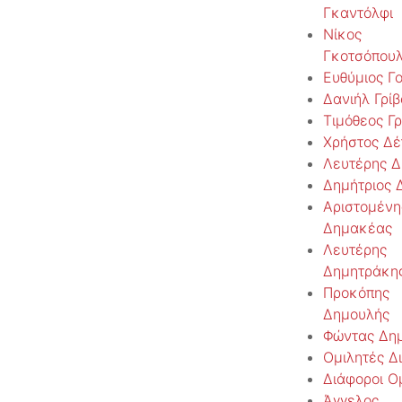
Γκαντόλφι
Νίκος
Γκοτσόπου
Ευθύμιος Γ
Δανιήλ Γρίβ
Τιμόθεος Γρ
Χρήστος Δέ
Λευτέρης 
Δημήτριος 
Αριστομένη
Δημακέας
Λευτέρης
Δημητράκη
Προκόπης
Δημουλής
Φώντας Δη
Ομιλητές Δ
Διάφοροι Ο
Άγγελος