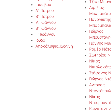
Τζεφ Μπαγ
Ιακώβου
Αιμίλιος
Α'_Πέτρου
Μπαρμπάτο
Β'_Πέτρου
Παναγιώτης
'Α_Ιωάννου
Μπαρμπαλι
Β'_Ιωάννου
Γιώργος
Γ'_Ιωάννου
Μπουστάνη
Ιούδα
Γιάννης Μυ
Αποκάλυψις_Ιωάννη
Ρομέο Νάτ
Σωτηρίου Ν
Νίκος
Νικολακόπ
Στέφανος Ν
Γιώργος Ντ
Αντρέας
Ντεντόπου
Νίκος
Ντουρουντ
Κωνσταντίν