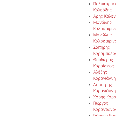
Πολύκαρπο
Καλεάδης
Άρης Καλεν
Μανώλης
Καλοκαιριν
Μανώλης
Καλοκαιριν
Σωτήρης
Καράμπελα
Θεόδωρος
Καραίσκος
Αλέξης
Καραγιάννη
Δημήτρης
Καραγιάννη
Χάρης Καρα
Γιώργος
Καραντώνα
Γιάννης Κα