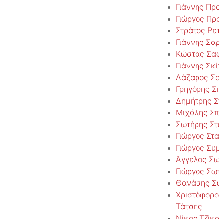
Γιάννης Πρ
Γιώργος Πρ
Στράτος Ρετ
Γιάννης Σα
Κώστας Σα
Γιάννης Σκί
Λάζαρος Σ
Γρηγόρης Σ
Δημήτρης Σ
Μιχάλης Σπ
Σωτήρης Στ
Γιώργος Στα
Γιώργος Συ
Άγγελος Σω
Γιώργος Σω
Θανάσης Σ
Χριστόφορο
Τάτσης
Νίκος Τζίκ