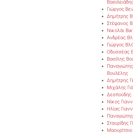
Βασιλειάδη
Γιώργος Βε
Δημήτρης Β
Στέφανος Β
Νικολάι Βι
Ανδρέας Β
Γιώργος Βλ
Οδυσσέας 
Βασίλης Βο
Παναγιώτης
Βουλέλης
Δημήτρης Γ
Μιχάλης Γι
Δεσπούδης 
Νίκος Γιαν
Ηλίας Γιαν
Παναγιώτης
Σταυρίδης Γ
Μαουρίτσιο