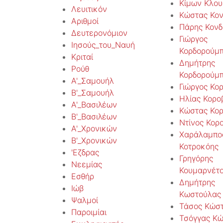
Κίμων Κλου
Λευιτικόν
Κώστας Κον
Αριθμοί
Πάρης Κονδ
Δευτερονόμιον
Γιώργος
Ιησούς_του_Ναυή
Κορδορούμ
Κριταί
Δημήτρης
Ρούθ
Κορδορούμ
Α'_Σαμουήλ
Γιώργος Κο
Β'_Σαμουήλ
Ηλίας Κορο
Α'_Βασιλέων
Κώστας Κο
Β'_Βασιλέων
Ντίνος Κορ
Α'_Χρονικών
Χαράλαμπο
Β'_Χρονικών
Κοτροκόης
'Εζδρας
Γρηγόρης
Νεεμίας
Κουμαρνέτ
Εσθήρ
Δημήτρης
Ιώβ
Κωστούλας
Ψαλμοί
Τάσος Κώσ
Παροιμίαι
Τσόγγας Κ