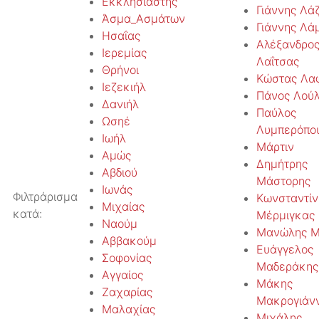
Εκκλησιαστής
Γιάννης Λά
Άσμα_Ασμάτων
Γιάννης Λά
Ησαΐας
Αλέξανδρο
Ιερεμίας
Λαΐτσας
Θρήνοι
Κώστας Λα
Ιεζεκιήλ
Πάνος Λού
Δανιήλ
Παύλος
Ωσηέ
Λυμπερόπο
Ιωήλ
Μάρτιν
Αμώς
Δημήτρης
Αβδιού
Μάστορης
Ιωνάς
Φιλτράρισμα
Κωνσταντίν
Μιχαίας
κατά:
Μέρμιγκας
Ναούμ
Μανώλης Μ
Αββακούμ
Ευάγγελος
Σοφονίας
Μαδεράκης
Αγγαίος
Μάκης
Ζαχαρίας
Μακρογιάν
Μαλαχίας
Μιχάλης