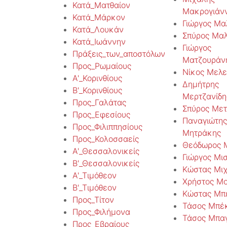
Κατά_Ματθαίον
Μακρογιάν
Κατά_Μάρκον
Γιώργος Μα
Κατά_Λουκάν
Σπύρος Μα
Κατά_Ιωάννην
Γιώργος
Πράξεις_των_αποστόλων
Ματζουράν
Προς_Ρωμαίους
Νίκος Μελε
Α'_Κορινθίους
Δημήτρης
Β'_Κορινθίους
Μερτζανίδη
Προς_Γαλάτας
Σπύρος Μετ
Προς_Εφεσίους
Παναγιώτης
Προς_Φιλιππησίους
Μητράκης
Προς_Κολοσσαείς
Θεόδωρος 
Α'_Θεσσαλονικείς
Γιώργος Μι
Β'_Θεσσαλονικείς
Κώστας Μι
Α'_Τιμόθεον
Χρήστος Μ
Β'_Τιμόθεον
Κώστας Μπ
Προς_Τίτον
Τάσος Μπέ
Προς_Φιλήμονα
Τάσος Μπαγ
Προς_Εβραίους