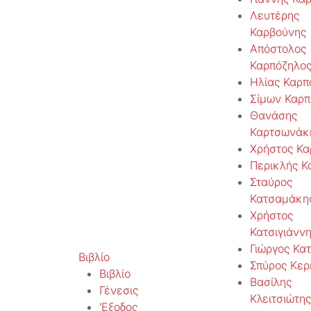
Λευτέρης
Καρβούνης
Απόστολος
Καρπόζηλο
Ηλίας Καρπ
Σίμων Καρπ
Θανάσης
Καρτσωνάκ
Χρήστος Κα
Περικλής Κ
Σταύρος
Κατσαμάκη
Χρήστος
Κατσιγιάνν
Γιώργος Κα
Βιβλίο
Σπύρος Κερ
Βιβλίο
Βασίλης
Γένεσις
Κλειτσιώτης
'Εξοδος