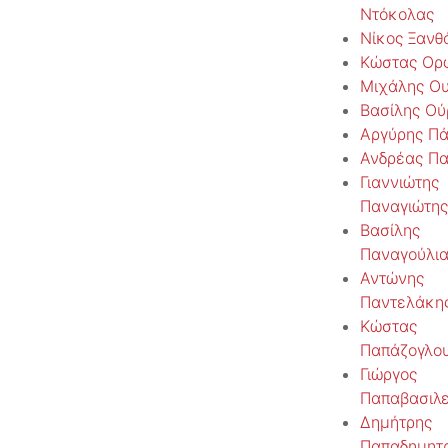
Ντόκολας
Νίκος Ξανθ
Κώστας Ορ
Μιχάλης Ο
Βασίλης Ού
Αργύρης Π
Ανδρέας Π
Γιαννιώτης
Παναγιώτης
Βασίλης
Παναγούλι
Αντώνης
Παντελάκη
Κώστας
Παπάζογλο
Γιώργος
Παπαβασιλε
Δημήτρης
Παπαδημητρ