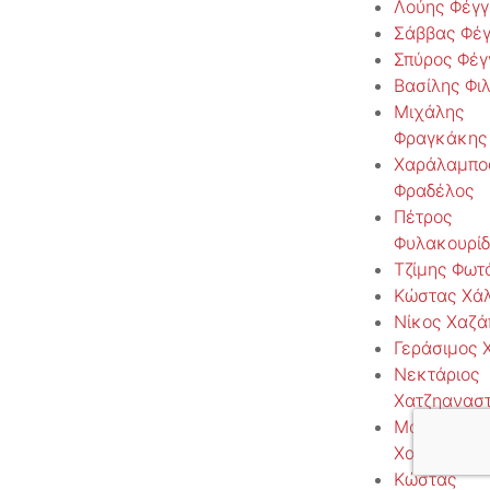
Λούης Φέγγ
Σάββας Φέγ
Σπύρος Φέγ
Βασίλης Φι
Μιχάλης
Φραγκάκης
Χαράλαμπο
Φραδέλος
Πέτρος
Φυλακουρίδ
Τζίμης Φωτ
Κώστας Χά
Νίκος Χαζά
Γεράσιμος 
Νεκτάριος
Χατζηαναστ
Μάρκος
Χατζηνικολ
Κώστας