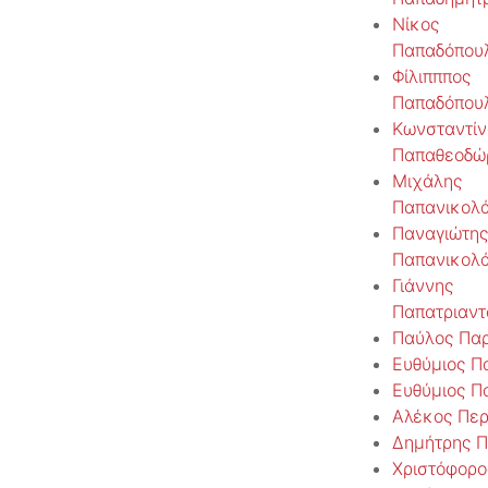
Νίκος
Παπαδόπου
Φίλιπππος
Παπαδόπου
Κωνσταντίν
Παπαθεοδώ
Μιχάλης
Παπανικολ
Παναγιώτης
Παπανικολ
Γιάννης
Παπατριαν
Παύλος Παρ
Ευθύμιος Π
Ευθύμιος Π
Αλέκος Πε
Δημήτρης 
Χριστόφορο