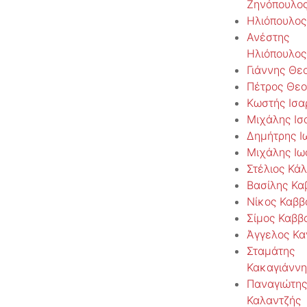
Ζηνόπουλο
Ηλιόπουλος
Ανέστης
Ηλιόπουλος
Γιάννης Θε
Πέτρος Θε
Κωστής Ισα
Μιχάλης Ισ
Δημήτρης Ι
Μιχάλης Ιω
Στέλιος Κά
Βασίλης Κα
Νίκος Καββ
Σίμος Καββ
Άγγελος Κα
Σταμάτης
Κακαγιάννη
Παναγιώτης
Καλαντζής