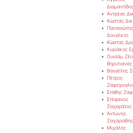
Διαμαντίδη
Αντρέας Δι
Κώστας Δικ
Παναγιώτης
Δουγέκος
Κώστας Δρ
Κυριάκος Ε
Ουισάμ Ζέι
Βηρυτιανός
Βαγγέλης Ζ
Πέτρος
Ζαφείρογλο
Στάθης Ζαφ
Στέφανος
Ζαχαράτος
Αντώνης
Ζαχαριάδης
Μιχάλης