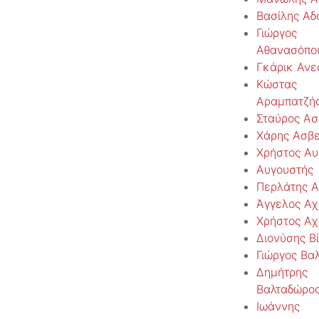
Βασίλης Αδ
Γιώργος
Αθανασόπο
Γκάρικ Ανε
Κώστας
Αραμπατζή
Σταύρος Ασ
Χάρης Ασβ
Χρήστος Αυ
Αυγουστής
Περλάτης Α
Άγγελος Αχ
Χρήστος Α
Διονύσης Βί
Γιώργος Βα
Δημήτρης
Βαλταδώρο
Ιωάννης