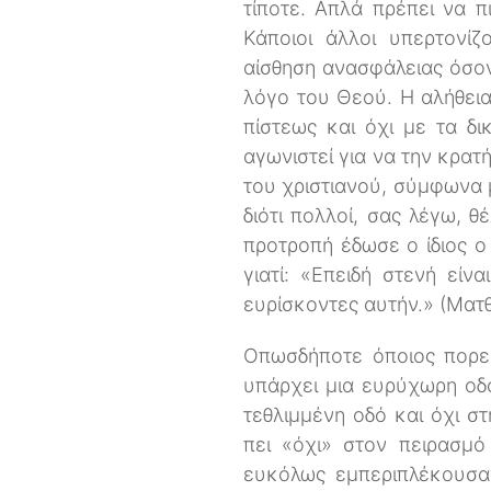
τίποτε. Απλά πρέπει να 
Κάποιοι άλλοι υπερτονί
αίσθηση ανασφάλειας όσον
λόγο του Θεού. Η αλήθεια
πίστεως και όχι με τα δι
αγωνιστεί για να την κρατή
του χριστιανού, σύμφωνα 
διότι πολλοί, σας λέγω, θ
προτροπή έδωσε ο ίδιος ο
γιατί: «Επειδή στενή είν
ευρίσκοντες αυτήν.» (Ματθα
Οπωσδήποτε όποιος πορεύε
υπάρχει μια ευρύχωρη οδό
τεθλιμμένη οδό και όχι σ
πει «όχι» στον πειρασμό
ευκόλως εμπεριπλέκουσαν