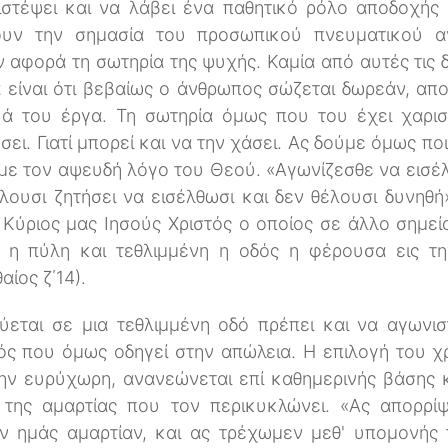
πιστέψει και να λάβει ένα παθητικό ρόλο αποδοχής
ζουν την σημασία του προσωπικού πνευματικού α
 αφορά τη σωτηρία της ψυχής. Καμία από αυτές τις δ
 είναι ότι βεβαίως ο άνθρωπος σώζεται δωρεάν, αποκ
κά του έργα. Τη σωτηρία όμως που του έχει χαρισ
σει. Γιατί μπορεί και να την χάσει. Ας δούμε όμως π
με τον αψευδή λόγο του Θεού. «Αγωνίζεσθε να εισέλθ
έλουσι ζητήσει να εισέλθωσι και δεν θέλουσι δυνηθή
 Κύριος μας Ιησούς Χριστός ο οποίος σε άλλο σημείο
αι η πύλη και τεθλιμμένη η οδός η φέρουσα εις την
ίος ζ΄14).
ται σε μια τεθλιμμένη οδό πρέπει και να αγωνιστ
ς που όμως οδηγεί στην απώλεια. Η επιλογή του χρ
την ευρύχωρη, ανανεώνεται επί καθημερινής βάσης 
 της αμαρτίας που τον περικυκλώνει. «Ας απορρ
 ημάς αμαρτίαν, και ας τρέχωμεν μεθ' υπομονής 