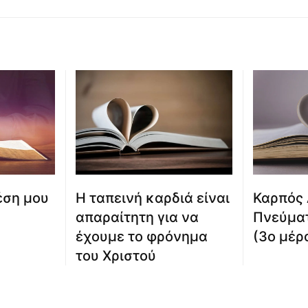
Καρπός 
έση μου
Η ταπεινή καρδιά είναι
Πνεύματ
απαραίτητη για να
(3ο μέρ
έχουμε το φρόνημα
του Χριστού