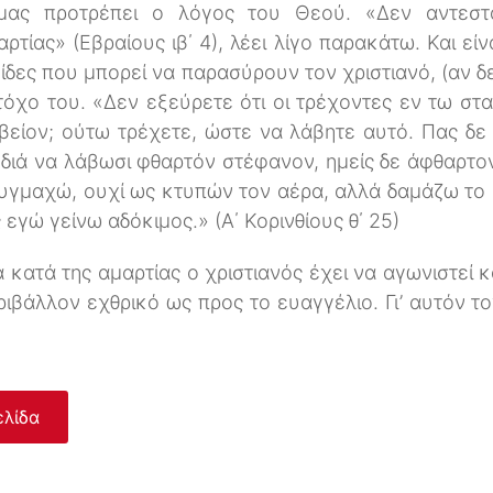
 μας προτρέπει ο λόγος του Θεού. «Δεν αντεστά
ρτίας» (Εβραίους ιβ΄ 4), λέει λίγο παρακάτω. Και είν
γίδες που μπορεί να παρασύρουν τον χριστιανό, (αν δε
χο του. «Δεν εξεύρετε ότι οι τρέχοντες εν τω στα
βείον; ούτω τρέχετε, ώστε να λάβητε αυτό. Πας δε
ν διά να λάβωσι φθαρτόν στέφανον, ημείς δε άφθαρτο
πυγμαχώ, ουχί ως κτυπών τον αέρα, αλλά δαμάζω το
εγώ γείνω αδόκιμος.» (Α΄ Κορινθίους θ΄ 25)
κατά της αμαρτίας ο χριστιανός έχει να αγωνιστεί 
ριβάλλον εχθρικό ως προς το ευαγγέλιο. Γι’ αυτόν τ
ελίδα