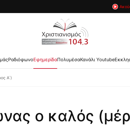
Ακού
εμάς
Ραδιόφωνο
Εφημερίδα
Πολυμέσα
Κανάλι Youtube
Εκκλη
ος Α΄)
νας ο καλός (μέρ