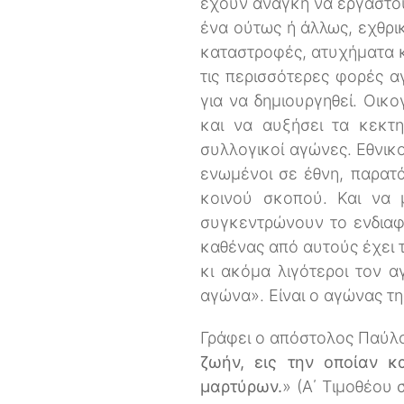
έχουν ανάγκη να εργαστούν
ένα ούτως ή άλλως, εχθρι
καταστροφές, ατυχήματα κ
τις περισσότερες φορές αγ
για να δημιουργηθεί. Οικο
και να αυξήσει τα κεκτ
συλλογικοί αγώνες. Εθνικ
ενωμένοι σε έθνη, παρατάξ
κοινού σκοπού. Και να 
συγκεντρώνουν το ενδιαφέ
καθένας από αυτούς έχει τ
κι ακόμα λιγότεροι τον 
αγώνα». Είναι ο αγώνας τη
Γράφει ο απόστολος Παύλο
ζωήν, εις την οποίαν 
μαρτύρων.
» (Α΄ Τιμοθέου 