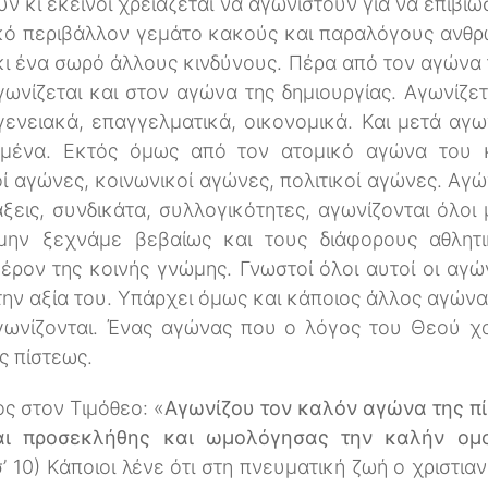
 κι εκείνοι χρειάζεται να αγωνιστούν για να επιβι
κό περιβάλλον γεμάτο κακούς και παραλόγους ανθρ
ι ένα σωρό άλλους κινδύνους. Πέρα από τον αγώνα 
ωνίζεται και στον αγώνα της δημιουργίας. Αγωνίζετ
γενειακά, επαγγελματικά, οικονομικά. Και μετά αγων
ημένα. Εκτός όμως από τον ατομικό αγώνα του 
οί αγώνες, κοινωνικοί αγώνες, πολιτικοί αγώνες. Αγ
εις, συνδικάτα, συλλογικότητες, αγωνίζονται όλοι 
μην ξεχνάμε βεβαίως και τους διάφορους αθλη
ρον της κοινής γνώμης. Γνωστοί όλοι αυτοί οι αγώ
ην αξία του. Υπάρχει όμως και κάποιος άλλος αγώνα
αγωνίζονται. Ένας αγώνας που ο λόγος του Θεού χα
ς πίστεως.
ς στον Τιμόθεο: «
Αγωνίζου τον καλόν αγώνα της πί
και προσεκλήθης και ωμολόγησας την καλήν ομ
σ’ 10) Κάποιοι λένε ότι στη πνευματική ζωή ο χριστια