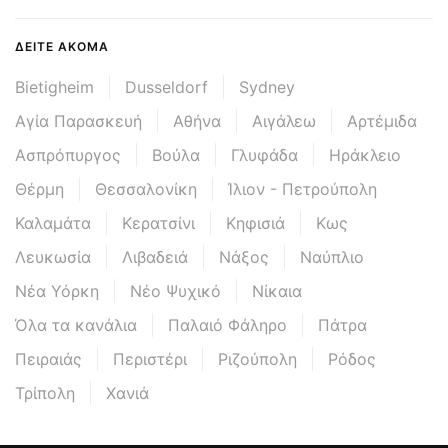
ΔΕΊΤΕ ΑΚΌΜΑ
Bietigheim
Dusseldorf
Sydney
Αγία Παρασκευή
Αθήνα
Αιγάλεω
Αρτέμιδα
Ασπρόπυργος
Βούλα
Γλυφάδα
Ηράκλειο
Θέρμη
Θεσσαλονίκη
Ίλιον - Πετρούπολη
Καλαμάτα
Κερατσίνι
Κηφισιά
Κως
Λευκωσία
Λιβαδειά
Νάξος
Ναύπλιο
Νέα Υόρκη
Νέο Ψυχικό
Νίκαια
Όλα τα κανάλια
Παλαιό Φάληρο
Πάτρα
Πειραιάς
Περιστέρι
Ριζούπολη
Ρόδος
Τρίπολη
Χανιά