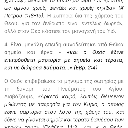
χρυσάφι, αλλά με το πολύτιμο αίμα του Χριστού,
ως αμνού χωρίς ψεγάδι και χωρίς κηλίδα» (Α’
Πέτρου 1:18-19).
Η Σωτηρία δια της χάριτος του
Θεού, για τον άνθρωπο είναι εντελώς δωρεάν,
αλλά στον Θεό κόστισε τον μονογενή του Υιό.
4. Είναι μεγάλη επειδή συνοδεύτηκε από Θεϊκά
σημεία και έργα -
«και ο Θεός έδινε
επιπρόσθετη μαρτυρία με σημεία και τέρατα,
και με διάφορα θαύματα…» (Εβρ. 2:4)
Ο Θεός επιβεβαίωσε το μήνυμα της σωτηρίας με
τη δύναμη του Πνεύματος του Αγίου.
Διαβάζουμε,
«Αρκετό καιρό, λοιπόν, διέμειναν
μιλώντας με παρρησία για τον Κύριο, ο οποίος
έδινε μαρτυρία στον λόγο της χάρης του, και
έδινε να γίνονται σημεία και τέρατα διαμέσου των
χεριών τους» (Πράξεις 14:3)
, και,
«…ο Θεός,