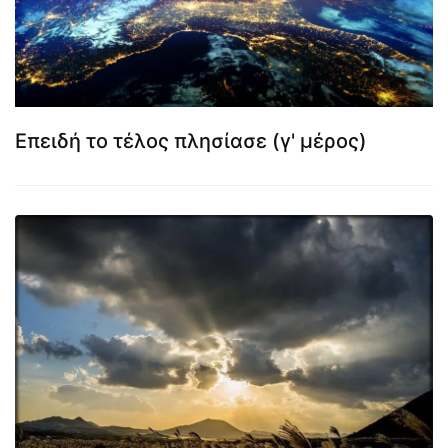
Επειδή το τέλος πλησίασε (γ' μέρος)