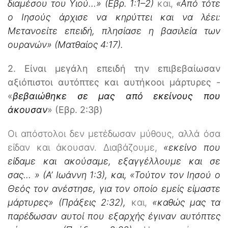
διαμέσου του Υιού…» (Εβρ. 1:1–2)
και,
«Από τότε
ο Ιησούς άρχισε να κηρύττει και να λέει:
Μετανοείτε επειδή, πλησίασε η βασιλεία των
ουρανών» (Ματθαίος 4:17).
2. Είναι μεγάλη επειδή την επιβεβαίωσαν
αξιόπιστοι αυτόπτες και αυτήκοοι μάρτυρες -
«
βεβαιώθηκε σε μας από εκείνους που
άκουσαν
» (Εβρ. 2:3β)
Οι απόστολοι δεν μετέδωσαν μύθους, αλλά όσα
είδαν και άκουσαν. Διαβάζουμε,
«εκείνο που
είδαμε και ακούσαμε, εξαγγέλλουμε και σε
σας… » (Α’ Ιωάννη 1:3), και, «Τούτον τον Ιησού ο
Θεός τον ανέστησε, για τον οποίο εμείς είμαστε
μάρτυρες» (Πράξεις 2:32),
και,
«καθώς μας τα
παρέδωσαν αυτοί που εξαρχής έγιναν αυτόπτες