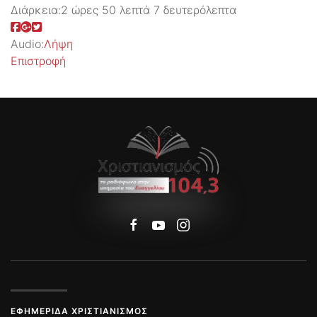
Διάρκεια:
2 ώρες 50 λεπτά 7 δευτερόλεπτα
Audio:
Λήψη
Επιστροφή
ΕΦΗΜΕΡΊΔΑ ΧΡΙΣΤΙΑΝΙΣΜΌΣ