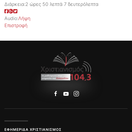
Διάρκεια:
2 ώρες 50 λεπτά 7 δευτερόλεπτα
Audio:
Λήψη
Επιστροφή
ΕΦΗΜΕΡΊΔΑ ΧΡΙΣΤΙΑΝΙΣΜΌΣ