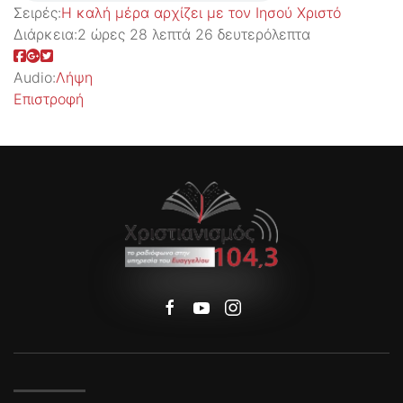
Σειρές:
Η καλή μέρα αρχίζει με τον Ιησού Χριστό
Διάρκεια:
2 ώρες 28 λεπτά 26 δευτερόλεπτα
Audio:
Λήψη
Επιστροφή