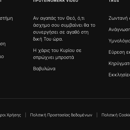
Ι
ΠΡΟΤΕΙΝΌΜΕΝΑ VIDEO
TAGS
ιστήμη
Αν αγαπάς τον Θεό, ό,τι
Ζωντανή 
άσχημο σου συμβαίνει θα το
Ανάγνωση
συνεργήσει σε αγαθό στη
δική Του ώρα.
Υμνολόγι
ωση
Η χάρις του Κυρίου σε
Εύρεση ε
ιο
σπρώχνει μπροστά
Κηρύγμα
Βαβυλώνα
Εκκλησίε
ροι Χρήσης
|
Πολιτική Προστασίας δεδομένων
|
Πολιτική Cooki