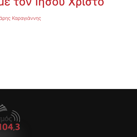
με τον Ιησού Χριστό
άρης Καραγιάννης