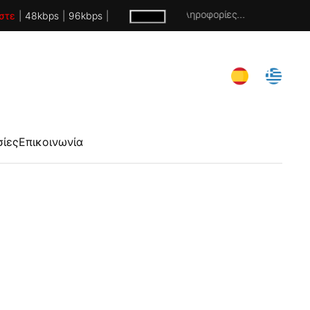
Χωρίς πληροφορίες...
στε
|
48kbps
|
96kbps
|
σίες
Επικοινωνία