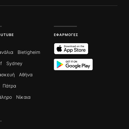
OUTUBE
ΕΦΑΡΜΟΓΈΣ
ανάλια
Bietigheim
f
Sydney
ασκευή
Αθήνα
Πάτρα
άληρο
Νίκαια