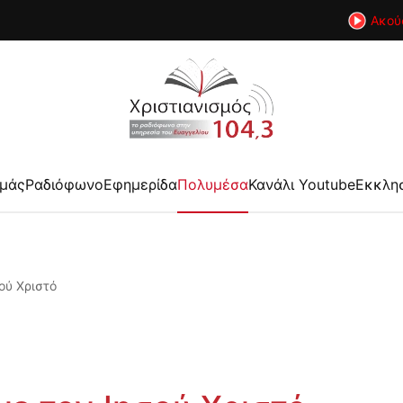
Ακού
εμάς
Ραδιόφωνο
Εφημερίδα
Πολυμέσα
Κανάλι Youtube
Εκκλη
ού Χριστό