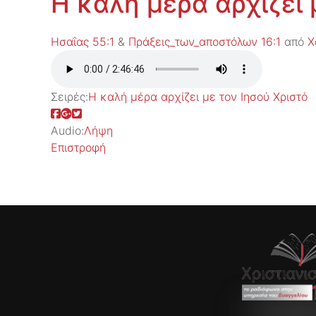
Η καλή μέρα αρχίζει 
Ησαΐας 55:1
&
Πράξεις_των_αποστόλων 16:1
από
Χ
Σειρές:
Η καλή μέρα αρχίζει με τον Ιησού Χριστό
Audio:
Λήψη
Επιστροφή