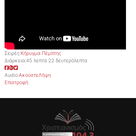
Σειρές:
Kήρυγμα Πέμπτης
Διάρκεια:
45 λεπτά 22 δευτερόλεπτα
Audio:
Ακούστε
Λήψη
Επιστροφή