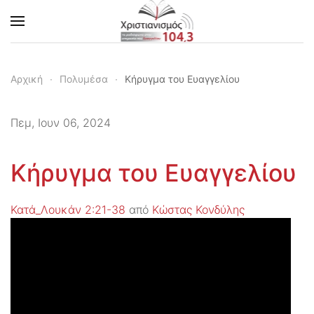
Skip to main content
Αρχική
Πολυμέσα
Κήρυγμα του Ευαγγελίου
Πεμ, Ιουν 06, 2024
Κήρυγμα του Ευαγγελίου
Κατά_Λουκάν 2:21-38
από
Κώστας Κονδύλης