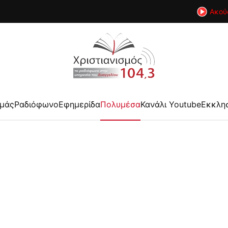
Ακού
εμάς
Ραδιόφωνο
Εφημερίδα
Πολυμέσα
Κανάλι Youtube
Εκκλη