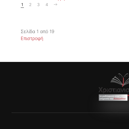
1
2
3
4
Σελίδα 1 από 19
Επιστροφή