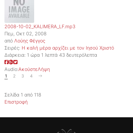
2008-10-02_KALIMERA_LF.mp3
Πεμ, Οκτ 02, 2008
από
Λούης Φέγγος
Σειρές:
Η καλή μέρα αρχίζει με τον Ιησού Χριστό
Διάρκεια:
1 ώρα 1 λεπτά 43 δευτερόλεπτα
Audio:
Ακούστε
Λήψη
1
2
3
4
Σελίδα 1 από 118
Επιστροφή