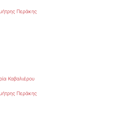
μήτρης Περάκης
ρία Καβαλιέρου
μήτρης Περάκης