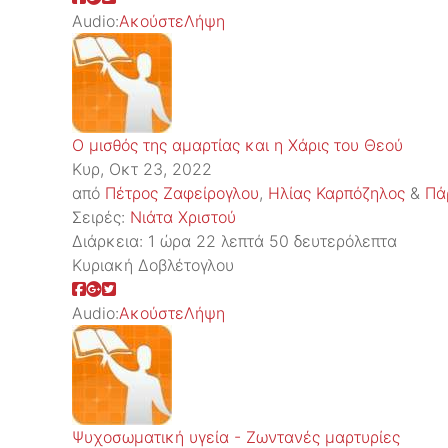
Audio:
Ακούστε
Λήψη
Ο μισθός της αμαρτίας και η Χάρις του Θεού
Κυρ, Οκτ 23, 2022
από
Πέτρος Ζαφείρογλου
,
Ηλίας Καρπόζηλος
&
Πά
Σειρές:
Νιάτα Χριστού
Διάρκεια:
1 ώρα 22 λεπτά 50 δευτερόλεπτα
Κυριακή Δοβλέτογλου
Audio:
Ακούστε
Λήψη
Ψυχοσωματική υγεία - Ζωντανές μαρτυρίες