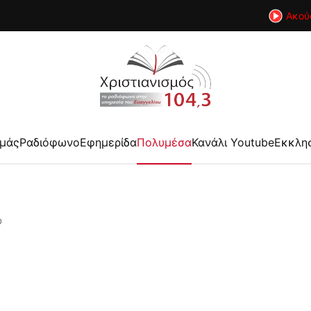
Ακού
εμάς
Ραδιόφωνο
Εφημερίδα
Πολυμέσα
Κανάλι Youtube
Εκκλη
υ