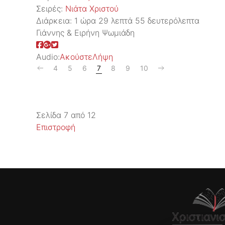
Σειρές:
Νιάτα Χριστού
Διάρκεια:
1 ώρα 29 λεπτά 55 δευτερόλεπτα
Γιάννης & Ειρήνη Ψωμιάδη
Audio:
Ακούστε
Λήψη
4
5
6
7
8
9
10
Σελίδα 7 από 12
Επιστροφή