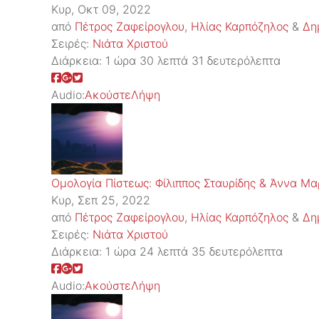
Κυρ, Οκτ 09, 2022
από
Πέτρος Ζαφείρογλου
,
Ηλίας Καρπόζηλος
&
Δη
Σειρές:
Νιάτα Χριστού
Διάρκεια:
1 ώρα 30 λεπτά 31 δευτερόλεπτα
Audio:
Ακούστε
Λήψη
Ομολογία Πίστεως: Φίλιππος Σταυρίδης & Άννα Μα
Κυρ, Σεπ 25, 2022
από
Πέτρος Ζαφείρογλου
,
Ηλίας Καρπόζηλος
&
Δη
Σειρές:
Νιάτα Χριστού
Διάρκεια:
1 ώρα 24 λεπτά 35 δευτερόλεπτα
Audio:
Ακούστε
Λήψη