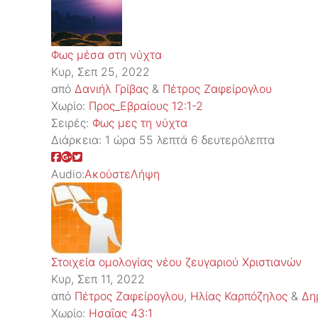
Φως μέσα στη νύχτα
Κυρ, Σεπ 25, 2022
από
Δανιήλ Γρίβας
&
Πέτρος Ζαφείρογλου
Χωρίο:
Προς_Εβραίους 12:1-2
Σειρές:
Φως μες τη νύχτα
Διάρκεια:
1 ώρα 55 λεπτά 6 δευτερόλεπτα
Audio:
Ακούστε
Λήψη
Στοιχεία ομολογίας νέου ζευγαριού Χριστιανών
Κυρ, Σεπ 11, 2022
από
Πέτρος Ζαφείρογλου
,
Ηλίας Καρπόζηλος
&
Δη
Χωρίο:
Ησαΐας 43:1