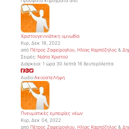
Πρόσφατα κηρύγματα από
Χριστουγεννιάτικη υμνωδία
Κυρ, Δεκ 18, 2022
από
Πέτρος Ζαφείρογλου
,
Ηλίας Καρπόζηλος
&
Δη
Σειρές:
Νιάτα Χριστού
Διάρκεια:
1 ώρα 30 λεπτά 16 δευτερόλεπτα
Audio:
Ακούστε
Λήψη
Πνευματικές εμπειρίες νέων
Κυρ, Δεκ 04, 2022
από
Πέτρος Ζαφείρογλου
,
Ηλίας Καρπόζηλος
&
Δη