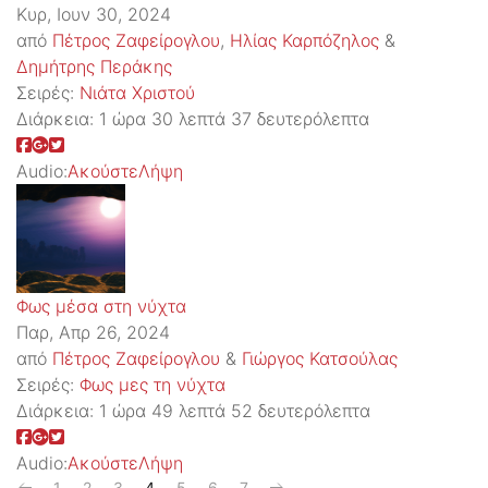
Κυρ, Ιουν 30, 2024
από
Πέτρος Ζαφείρογλου
,
Ηλίας Καρπόζηλος
&
Δημήτρης Περάκης
Σειρές:
Νιάτα Χριστού
Διάρκεια:
1 ώρα 30 λεπτά 37 δευτερόλεπτα
Audio:
Ακούστε
Λήψη
Φως μέσα στη νύχτα
Παρ, Απρ 26, 2024
από
Πέτρος Ζαφείρογλου
&
Γιώργος Κατσούλας
Σειρές:
Φως μες τη νύχτα
Διάρκεια:
1 ώρα 49 λεπτά 52 δευτερόλεπτα
Audio:
Ακούστε
Λήψη
1
2
3
4
5
6
7