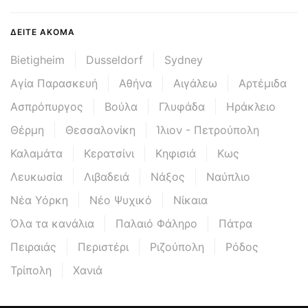
ΔΕΊΤΕ ΑΚΌΜΑ
Bietigheim
Dusseldorf
Sydney
Αγία Παρασκευή
Αθήνα
Αιγάλεω
Αρτέμιδα
Ασπρόπυργος
Βούλα
Γλυφάδα
Ηράκλειο
Θέρμη
Θεσσαλονίκη
Ίλιον - Πετρούπολη
Καλαμάτα
Κερατσίνι
Κηφισιά
Κως
Λευκωσία
Λιβαδειά
Νάξος
Ναύπλιο
Νέα Υόρκη
Νέο Ψυχικό
Νίκαια
Όλα τα κανάλια
Παλαιό Φάληρο
Πάτρα
Πειραιάς
Περιστέρι
Ριζούπολη
Ρόδος
Τρίπολη
Χανιά