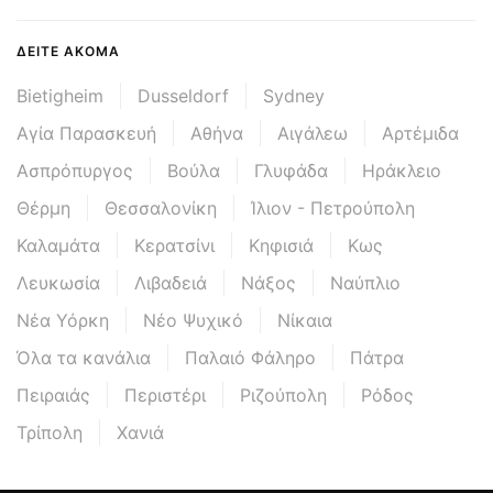
ΔΕΊΤΕ ΑΚΌΜΑ
Bietigheim
Dusseldorf
Sydney
Αγία Παρασκευή
Αθήνα
Αιγάλεω
Αρτέμιδα
Ασπρόπυργος
Βούλα
Γλυφάδα
Ηράκλειο
Θέρμη
Θεσσαλονίκη
Ίλιον - Πετρούπολη
Καλαμάτα
Κερατσίνι
Κηφισιά
Κως
Λευκωσία
Λιβαδειά
Νάξος
Ναύπλιο
Νέα Υόρκη
Νέο Ψυχικό
Νίκαια
Όλα τα κανάλια
Παλαιό Φάληρο
Πάτρα
Πειραιάς
Περιστέρι
Ριζούπολη
Ρόδος
Τρίπολη
Χανιά