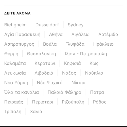
ΔΕΊΤΕ ΑΚΌΜΑ
Bietigheim
Dusseldorf
Sydney
Αγία Παρασκευή
Αθήνα
Αιγάλεω
Αρτέμιδα
Ασπρόπυργος
Βούλα
Γλυφάδα
Ηράκλειο
Θέρμη
Θεσσαλονίκη
Ίλιον - Πετρούπολη
Καλαμάτα
Κερατσίνι
Κηφισιά
Κως
Λευκωσία
Λιβαδειά
Νάξος
Ναύπλιο
Νέα Υόρκη
Νέο Ψυχικό
Νίκαια
Όλα τα κανάλια
Παλαιό Φάληρο
Πάτρα
Πειραιάς
Περιστέρι
Ριζούπολη
Ρόδος
Τρίπολη
Χανιά