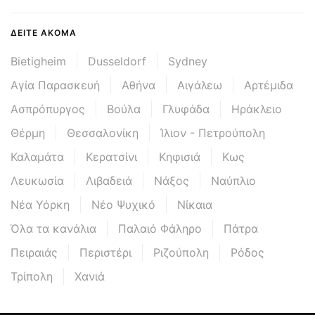
ΔΕΊΤΕ ΑΚΌΜΑ
Bietigheim
Dusseldorf
Sydney
Αγία Παρασκευή
Αθήνα
Αιγάλεω
Αρτέμιδα
Ασπρόπυργος
Βούλα
Γλυφάδα
Ηράκλειο
Θέρμη
Θεσσαλονίκη
Ίλιον - Πετρούπολη
Καλαμάτα
Κερατσίνι
Κηφισιά
Κως
Λευκωσία
Λιβαδειά
Νάξος
Ναύπλιο
Νέα Υόρκη
Νέο Ψυχικό
Νίκαια
Όλα τα κανάλια
Παλαιό Φάληρο
Πάτρα
Πειραιάς
Περιστέρι
Ριζούπολη
Ρόδος
Τρίπολη
Χανιά